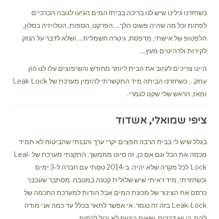
כשחזרנו גילינו שיש לנו בריכה בבית! המים הגיעו לגובה הברכיים
לפחות וכל מה שהיה פשוט הלך… הפרקט, הספות, הטלויזיה בסלון,
הלפטופ של אישתי, מדפסת, גיטרה חשמלית… ושלא לדבר על הנזק
לקירות ולרהיטים מעץ…
היינו צריכים לעזוב את הבית ליותר מחודש והשיפוצים עלו לנו הון
עתק… כשחזרנו הביתה מיד התקשרתי להזמין מערכת של Leak Lock
ומאז, הראש שלי שקט לגמרי.
ציפי שמואלי, אשדוד
בגלל שיש לי בבית הרבה חפצים יקרי ערך והבנתי שהביטוח לא תמיד
מכסה את הכל וגם אם כן, זה סיוט מתמשך, התקנתי מערכת של Leal-
Lock לכל מקרה שלא יהיה. ב-2014 טסתי עם חברה ל-3 ימים
וכשחזרתי, מיד ראיתי שיש שלולית קטנה במטבח. מסתבר שעכבר
כרסם את הצינור של מכונת המים אבל הודות למערכת החכמה של
Leak-Lock בזה זה נגמר. אי אפשר לתאר בכלל עד כמה אני מודה
להם, כי יש דברים, ששום ביטוח לא יכול לכסות.